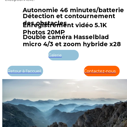
Autonomie 46 minutes/batterie
Détection et contournement
des obstacles
Enregistrement vidéo 5.1K
Photos 20MP
Double caméra Hasselblad
micro 4/3 et zoom hybride x28
Galerie
Retour à l'accueil
Contactez-nous